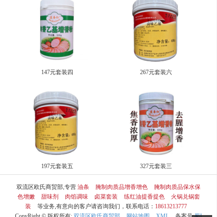
147元套装四
267元套装六
197元套装五
327元套装三
双流区欧氏商贸部,专营
油条
腌制肉质品增香增色
腌制肉质品保水保
色增嫩
甜味剂
肉馅调味
卤菜套装
练红油提香提色
火锅兑锅套
装
等业务,有意向的客户请咨询我们，联系电话：
18613213777
CopyRight © 版权所有:
双流区欧氏商贸部
网站地图
XML
备案号:
蜀I