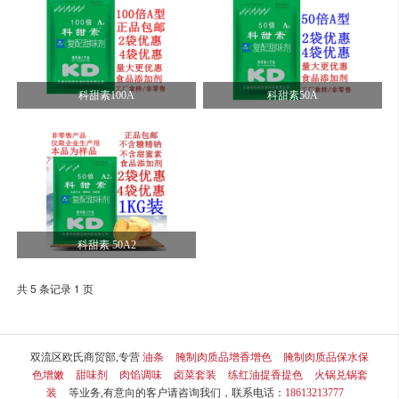
科甜素100A
科甜素50A
科甜素 50A2
共 5 条记录 1 页
双流区欧氏商贸部,专营
油条
腌制肉质品增香增色
腌制肉质品保水保
色增嫩
甜味剂
肉馅调味
卤菜套装
练红油提香提色
火锅兑锅套
装
等业务,有意向的客户请咨询我们，联系电话：
18613213777