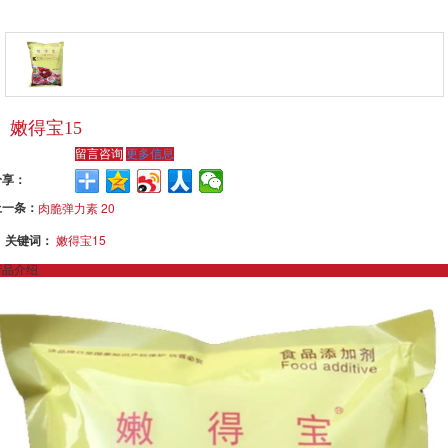
嫩得宝15
留言咨询
更多信息
分享：
上一条：
肉脆弹力素 20
关键词：
嫩得宝15
产品介绍