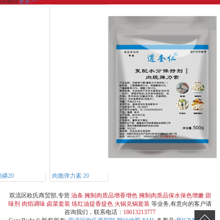
相关推荐
更多>>
磷20
肉脆弹力素 20
双流区欧氏商贸部,专营
油条
腌制肉质品增香增色
腌制肉质品保水保色增嫩
甜
味剂
肉馅调味
卤菜套装
练红油提香提色
火锅兑锅套装
等业务,有意向的客户请
咨询我们，联系电话：
18613213777