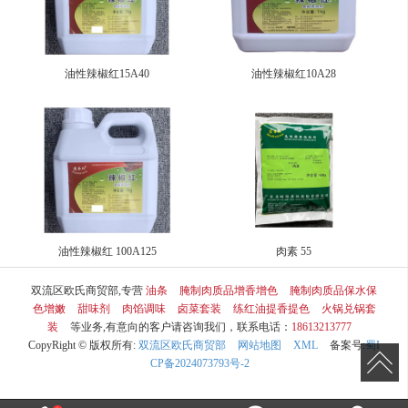
油性辣椒红15A40
油性辣椒红10A28
油性辣椒红 100A125
肉素 55
双流区欧氏商贸部,专营
油条
腌制肉质品增香增色
腌制肉质品保水保
色增嫩
甜味剂
肉馅调味
卤菜套装
练红油提香提色
火锅兑锅套
装
等业务,有意向的客户请咨询我们，联系电话：
18613213777
CopyRight © 版权所有:
双流区欧氏商贸部
网站地图
XML
备案号:
蜀I
CP备2024073793号-2