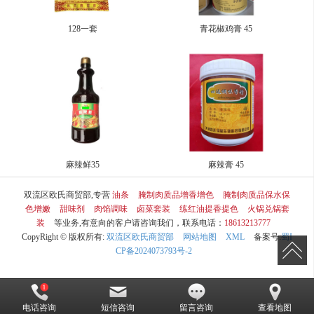
128一套
青花椒鸡膏 45
麻辣鲜35
麻辣膏 45
双流区欧氏商贸部,专营
油条
腌制肉质品增香增色
腌制肉质品保水保
色增嫩
甜味剂
肉馅调味
卤菜套装
练红油提香提色
火锅兑锅套
装
等业务,有意向的客户请咨询我们，联系电话：
18613213777
CopyRight © 版权所有:
双流区欧氏商贸部
网站地图
XML
备案号:
蜀I
CP备2024073793号-2
电话咨询
短信咨询
留言咨询
查看地图