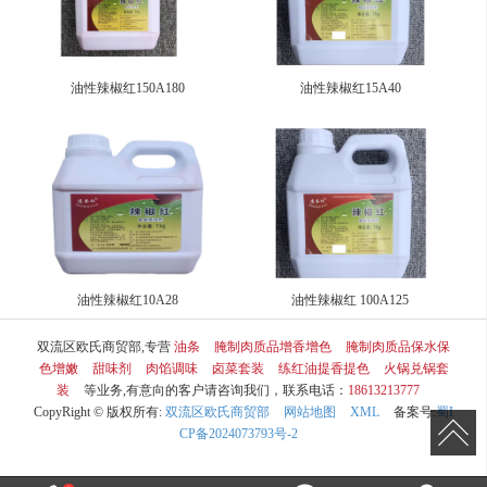
油性辣椒红150A180
油性辣椒红15A40
油性辣椒红10A28
油性辣椒红 100A125
双流区欧氏商贸部,专营
油条
腌制肉质品增香增色
腌制肉质品保水保
色增嫩
甜味剂
肉馅调味
卤菜套装
练红油提香提色
火锅兑锅套
装
等业务,有意向的客户请咨询我们，联系电话：
18613213777
CopyRight © 版权所有:
双流区欧氏商贸部
网站地图
XML
备案号:
蜀I
CP备2024073793号-2